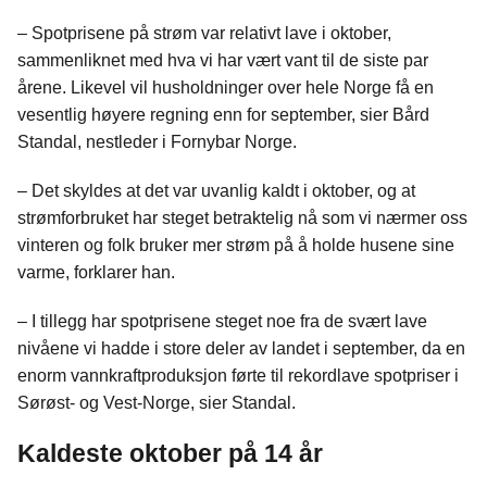
c
n
p
e
k
o
– Spotprisene på strøm var relativt lave i oktober,
b
e
s
sammenliknet med hva vi har vært vant til de siste par
o
d
t
årene. Likevel vil husholdninger over hele Norge få en
o
I
vesentlig høyere regning enn for september, sier Bård
k
n
Standal, nestleder i Fornybar Norge.
– Det skyldes at det var uvanlig kaldt i oktober, og at
strømforbruket har steget betraktelig nå som vi nærmer oss
vinteren og folk bruker mer strøm på å holde husene sine
varme, forklarer han.
– I tillegg har spotprisene steget noe fra de svært lave
nivåene vi hadde i store deler av landet i september, da en
enorm vannkraftproduksjon førte til rekordlave spotpriser i
Sørøst- og Vest-Norge, sier Standal.
Kaldeste oktober på 14 år