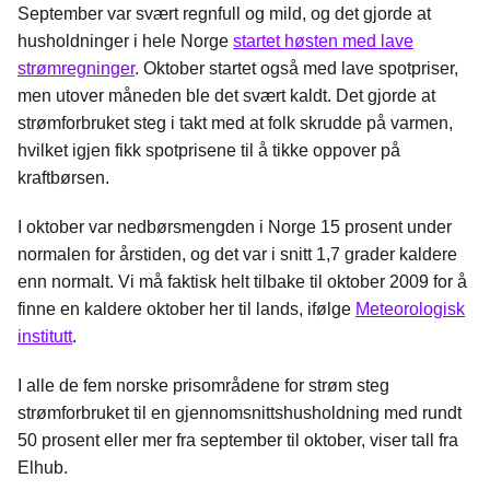
September var svært regnfull og mild, og det gjorde at
husholdninger i hele Norge
startet høsten med lave
strømregninger
. Oktober startet også med lave spotpriser,
men utover måneden ble det svært kaldt. Det gjorde at
strømforbruket steg i takt med at folk skrudde på varmen,
hvilket igjen fikk spotprisene til å tikke oppover på
kraftbørsen.
I oktober var nedbørsmengden i Norge 15 prosent under
normalen for årstiden, og det var i snitt 1,7 grader kaldere
enn normalt. Vi må faktisk helt tilbake til oktober 2009 for å
finne en kaldere oktober her til lands, ifølge
Meteorologisk
institutt
.
I alle de fem norske prisområdene for strøm steg
strømforbruket til en gjennomsnittshusholdning med rundt
50 prosent eller mer fra september til oktober, viser tall fra
Elhub.