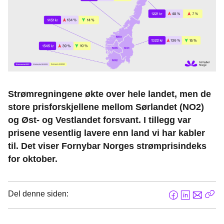
Strømregningene økte over hele landet, men de
store prisforskjellene mellom Sørlandet (NO2)
og Øst- og Vestlandet forsvant. I tillegg var
prisene vesentlig lavere enn land vi har kabler
til. Det viser Fornybar Norges strømprisindeks
for oktober.
Del denne siden:
F
L
E
Kop
a
i
-
len