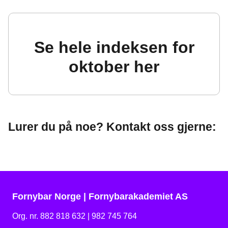
Se hele indeksen for
oktober her
Lurer du på noe? Kontakt oss gjerne:
Fornybar Norge | Fornybarakademiet AS
Org. nr. 882 818 632 | 982 745 764