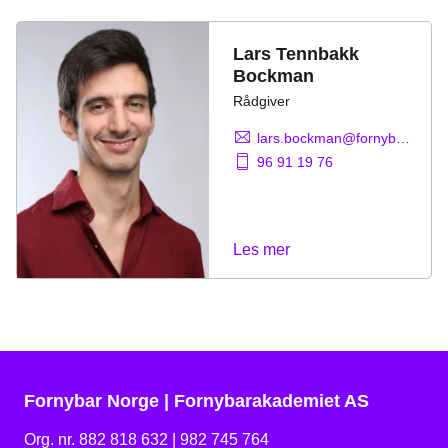
Lars Tennbakk
Bockman
Rådgiver
lars.bockman@fornybarnorge.no
96 91 19 76
Les mer
Fornybar Norge | Fornybarakademiet AS
Org. nr. 882 818 632 | 982 745 764