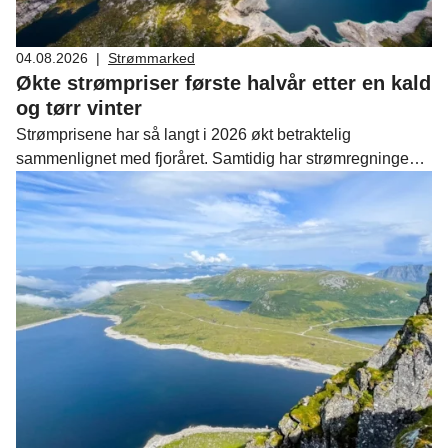
04.08.2026
|
Strømmarked
Økte strømpriser første halvår etter en kald
og tørr vinter
Strømprisene har så langt i 2026 økt betraktelig
sammenlignet med fjoråret. Samtidig har strømregningene
falt i store deler av Norge for de husholdningene som har
valgt norgespris. Det viser den halvårlige
oppsummeringen i Fornybar Norges strømprisindeks for
juni.