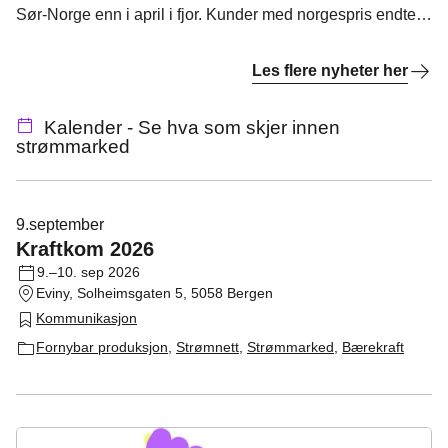
Sør-Norge enn i april i fjor. Kunder med norgespris endte
likevel opp med lavere strømregning. I Midt-Norge var
situasjonen preget av høye priser grunnet begrensninger i
Les flere nyheter her
strømnettet.
Kalender - Se hva som skjer innen
strømmarked
9.
september
Kraftkom 2026
9.–10. sep 2026
Eviny, Solheimsgaten 5, 5058 Bergen
Kommunikasjon
Fornybar produksjon
,
Strømnett
,
Strømmarked
,
Bærekraft