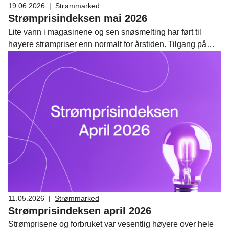
19.06.2026
|
Strømmarked
Strømprisindeksen mai 2026
Lite vann i magasinene og sen snøsmelting har ført til
høyere strømpriser enn normalt for årstiden. Tilgang på
vindkraft fra både Norge og Sverige gjør imidlertid at
kraftsituasjonen er mindre dramatisk enn man kan få
inntrykk av.
11.05.2026
|
Strømmarked
Strømprisindeksen april 2026
Strømprisene og forbruket var vesentlig høyere over hele