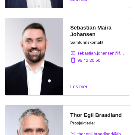
Sebastian Maira
Johansen
Samfunnskontakt
sebastian.johansen@fornybarnorge.no
95 42 20 50
Les mer
Thor Egil Braadland
Prosjektleder
thor.egil.braadland@fornybarnorge.no