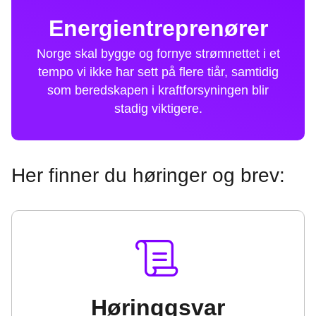
Energientreprenører
Norge skal bygge og fornye strømnettet i et
tempo vi ikke har sett på flere tiår, samtidig
som beredskapen i kraftforsyningen blir
stadig viktigere.
Her finner du høringer og brev:
Høringgsvar