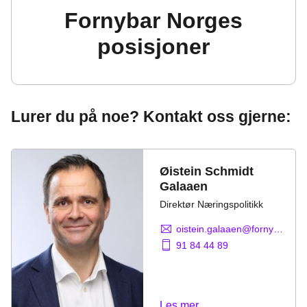
Fornybar Norges
posisjoner
Lurer du på noe? Kontakt oss gjerne:
Øistein Schmidt
Galaaen
Direktør Næringspolitikk
oistein.galaaen@fornybarnorge.no
91 84 44 89
Les mer