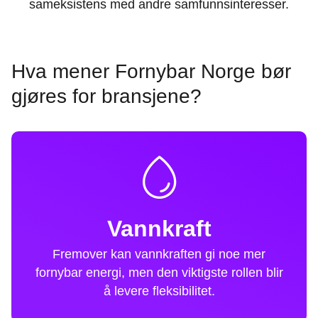
sameksistens med andre samfunnsinteresser.
Hva mener Fornybar Norge bør
gjøres for bransjene?
Vannkraft
Fremover kan vannkraften gi noe mer
fornybar energi, men den viktigste rollen blir
å levere fleksibilitet.