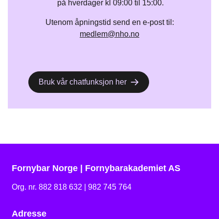
på hverdager kl 09:00 til 15:00.
Utenom åpningstid send en e-post til:
medlem@nho.no
Bruk vår chatfunksjon her
Fornybar Norge | Fornybarakademiet AS
Org. nr. 882 818 632 | 982 745 764
Adresse