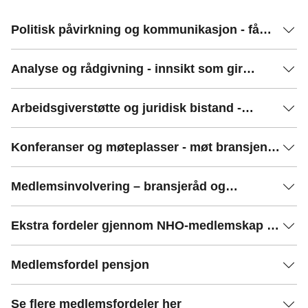
Politisk påvirkning og kommunikasjon - få
innflytelse der det teller
Analyse og rådgivning - innsikt som gir
konkurransefortrinn
Arbeidsgiverstøtte og juridisk bistand -
juridisk trygghet for din bedrift
Konferanser og møteplasser - møt bransjens
beste
Medlemsinvolvering – bransjeråd og
fagnettverk
Ekstra fordeler gjennom NHO-medlemskap -
dra nytte av NHOs tjenester
Medlemsfordel pensjon
Se flere medlemsfordeler her