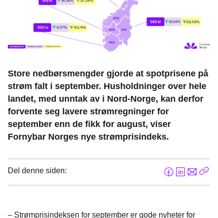
Store nedbørsmengder gjorde at spotprisene på
strøm falt i september. Husholdninger over hele
landet, med unntak av i Nord-Norge, kan derfor
forvente seg lavere strømregninger for
september enn de fikk for august, viser
Fornybar Norges nye strømprisindeks.
Del denne siden:
F
L
E
Kop
a
i
-
len
c
n
p
e
k
o
– Strømprisindeksen for september er gode nyheter for