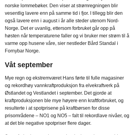
b
e
s
norske lommebøker. Den viser at strømregningen blir
o
d
t
vesentlig lavere enn på samme tid i fjor. I tillegg blir den
o
I
også lavere enn i august i år alle steder utenom Nord-
k
n
Norge. Det er uvanlig, ettersom forbruket går opp på
høsten når temperaturene faller og vi bruker mer strøm til å
varme opp husene våre, sier nestleder Bård Standal i
Fornybar Norge.
Våt september
Mye regn og ekstremværet Hans førte til fulle magasiner
og rekordhøy vannkraftproduksjon fra elvekraftverk på
Østlandet og Vestlandet i september. Det gjorde at
kraftproduksjonen ble mye høyere enn kraftforbruket, og
resulterte i at spotprisene på kraftbørsen for disse
prisområdene – NO1 og NO5 – falt til rekordlave nivåer, og
at det ble negative spotpriser flere dager.