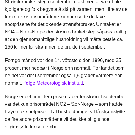
Strømforbruket steg i september i takt med at været ble
kjøligere og folk begynte å slå på varmen, men i fire av de
fem norske prisområdene kompenserte de lave
spotprisene for det økende strømforbruket. Unntaket er
NO4 – Nord-Norge der strømforbruket steg såpass kraftig
at den gjennomsnittlige husholdning vil måtte betale ca.
150 kr mer for strømmen de brukte i september.
Forrige måned var den 14. våteste siden 1990, med 35
prosent mer nedbør i Norge enn normalt. For landet som
helhet var det i september også 1,8 grader varmere enn
normalt,
ifølge Meteorologisk Institutt
.
Norge er delt inn i fem prisområder for strøm. I september
var det kun prisområdet NO2 – Sør-Norge – som hadde
høye nok spotpriser til at husholdninger vil få strømstøtte. I
de fire andre prisområdene vil det ikke bli gitt noe
strømstøtte for september.