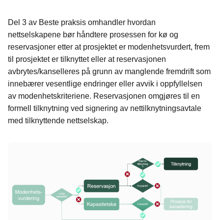
De
l
3
av
Beste praksis om
handler
hvordan
nettselskapene
bør
håndtere
prosessen for
kø og
reservasjoner
etter at
prosjektet
er modenhetsvurdert
, frem
til
prosjektet er tilknyttet eller
at reservasjonen
avbrytes/kanselleres
på grunn av manglende fremdrift som
innebærer vesentlige endringer eller avvik i oppfyllelsen
av modenhetskriteriene.
Reservasjonen o
mgjøres til en
formell tilknytning
ved signer
ing av
nettilknytningsavtale
med tilknyttende nettselskap.