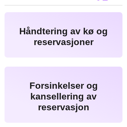
F
L
E
Kop
a
i
-
len
c
n
p
e
k
o
b
e
s
Håndtering av kø og
o
d
t
reservasjoner
o
I
k
n
Forsinkelser og
kansellering av
reservasjon