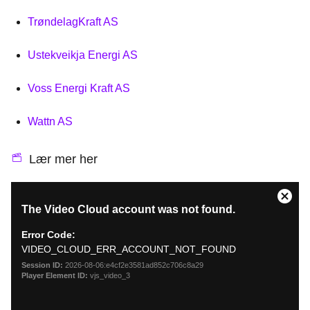
TrøndelagKraft AS
Ustekveikja Energi AS
Voss Energi Kraft AS
Wattn AS
Lær mer her