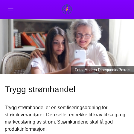
Forside
For strømkunder
For strømleverandører
Foto: Andrea Piacquadio/Pexels
Kontakt
Trygg strømhandel
Trygg strømhandel er en sertifiseringsordning for
strømleverandører. Den setter en rekke til krav til salg- og
markedsføring av strøm. Strømkundene skal få god
produktinformasjon.