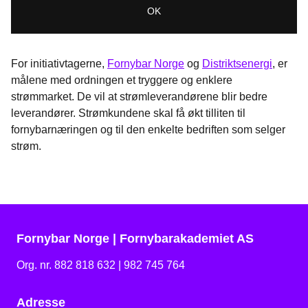
For initiativtagerne,
Fornybar Norge
og
Distriktsenergi
, er
målene med ordningen et tryggere og enklere
strømmarket. De vil at strømleverandørene blir bedre
leverandører. Strømkundene skal få økt tilliten til
fornybarnæringen og til den enkelte bedriften som selger
strøm.
Fornybar Norge | Fornybarakademiet AS
Org. nr. 882 818 632 | 982 745 764
Adresse