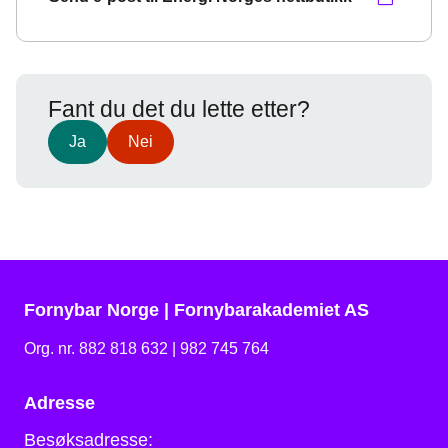
Fant du det du lette etter?
Ja
Nei
Fornybar Norge | Fornybarakademiet AS
Org. nr. 882 818 632 | 982 745 764
Adresse
Besøksadresse: