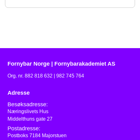
Fornybar Norge | Fornybarakademiet AS
Org. nr. 882 818 632 | 982 745 764
Adresse
Besøksadresse:
Næringslivets Hus
Middelthuns gate 27
Postadresse:
Postboks 7184 Majorstuen