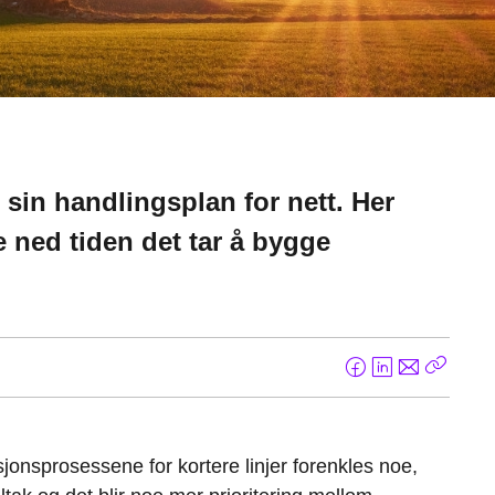
 sin handlingsplan for nett. Her
te ned tiden det tar å bygge
F
L
E
Kopier
a
i
-
lenke
c
n
p
e
k
o
jonsprosessene for kortere linjer forenkles noe,
b
e
s