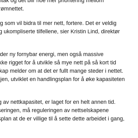
iltak og det blir noe mer prioritering mellom
o
d
t
trømnettet.
o
I
k
n
om vil bidra til mer nett, fortere. Det er veldig
ukompliserte tilfellene, sier Kristin Lind, direktør
ngder ny fornybar energi, men også massive
kke rigget for å utvikle så mye nett på så kort tid
kap melder om at det er fullt mange steder i nettet.
sjen, utviklet en handlingsplan for å øke kapasiteten
 av nettkapasitet, er laget for en helt annen tid.
fiseringen, må reguleringen av nettselskapene
an at de er villige til å sette dette arbeidet i gang,