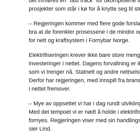
det innføres en "fast track" for ukompliserte t
prosjekter som står i kø for å knytte seg til s
– Regjeringen kommer med flere gode forslag s
bra at de forenkler prosessene i de mindre og 
for nett og kraftsystem i Fornybar Norge.
Elektrifiseringen krever ikke bare store me
investeringer i nettet. Dagens forvaltning er i
som vi trenger nå. Statnett og andre nettsels
Derfor har regjeringen, med innspill fra bran
i nettet fremover.
– Mye av oppsettet vi har i dag rundt utvikling
Med det tempoet vi er nødt å holde i elektri
fornyes. Regjeringen viser med sin handlingspl
sier Lind.