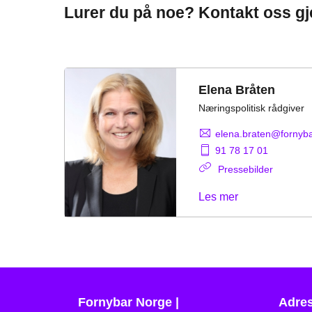
Lurer du på noe? Kontakt oss gj
Elena Bråten
Næringspolitisk rådgiver
elena.braten@fornyb
91 78 17 01
Pressebilder
Les mer
Fornybar Norge |
Adre