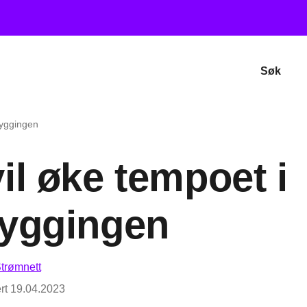
Søk
byggingen
il øke tempoet i
byggingen
trømnett
rt
19.04.2023