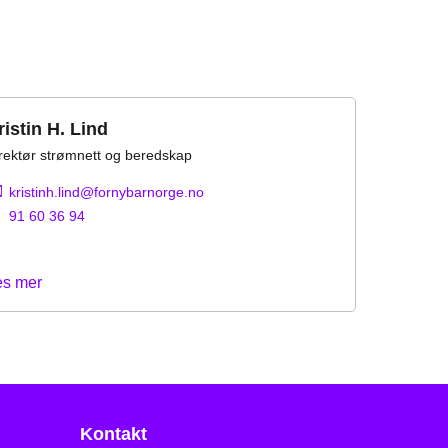
ristin H. Lind
rektør strømnett og beredskap
kristinh.lind@fornybarnorge.no
91 60 36 94
es mer
Kontakt