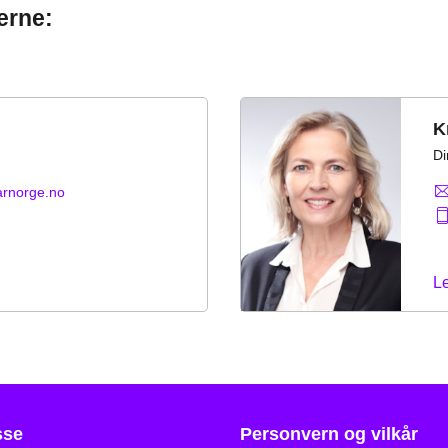
erne:
K
Di
arnorge.no
L
sse
Personvern og vilkår