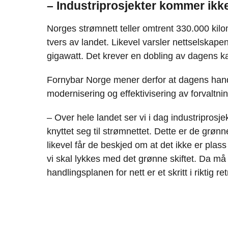
– Industriprosjekter kommer ikk
Norges strømnett teller omtrent 330.000 kilo
tvers av landet. Likevel varsler nettselska
gigawatt. Det krever en dobling av dagens ka
Fornybar Norge mener derfor at dagens hand
modernisering og effektivisering av forvaltni
– Over hele landet ser vi i dag industriprosj
knyttet seg til strømnettet. Dette er de grøn
likevel får de beskjed om at det ikke er plas
vi skal lykkes med det grønne skiftet. Da må
handlingsplanen for nett er et skritt i riktig re