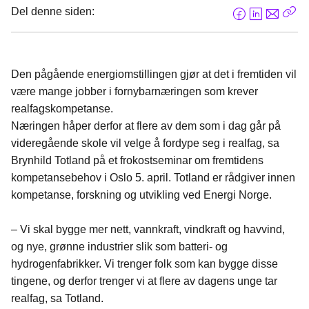
Del denne siden:
F
L
E
Kop
a
i
-
len
c
n
p
e
k
o
Den pågående energiomstillingen gjør at det i fremtiden vil
b
e
s
være mange jobber i fornybarnæringen som krever
o
d
t
realfagskompetanse.
o
I
Næringen håper derfor at flere av dem som i dag går på
k
n
videregående skole vil velge å fordype seg i realfag, sa
Brynhild Totland på et frokostseminar om fremtidens
kompetansebehov i Oslo 5. april. Totland er rådgiver innen
kompetanse, forskning og utvikling ved Energi Norge.
– Vi skal bygge mer nett, vannkraft, vindkraft og havvind,
og nye, grønne industrier slik som batteri- og
hydrogenfabrikker. Vi trenger folk som kan bygge disse
tingene, og derfor trenger vi at flere av dagens unge tar
realfag, sa Totland.