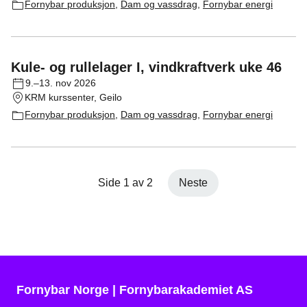
Fornybar produksjon
,
Dam og vassdrag
,
Fornybar energi
Kule- og rullelager I, vindkraftverk uke 46
9.–13. nov 2026
KRM kurssenter, Geilo
Fornybar produksjon
,
Dam og vassdrag
,
Fornybar energi
Side 1 av 2
Neste
Fornybar Norge | Fornybarakademiet AS