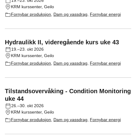
19.–23. okt 2026
KRM kurssenter, Geilo
Fornybar produksjon
,
Dam og vassdrag
,
Fornybar energi
Hydraulikk II, videregående kurs uke 43
19.–23. okt 2026
KRM kurssenter, Geilo
Fornybar produksjon
,
Dam og vassdrag
,
Fornybar energi
Tilstandsovervåking - Condition Monitoring
uke 44
26.–30. okt 2026
KRM kurssenter, Geilo
Fornybar produksjon
,
Dam og vassdrag
,
Fornybar energi