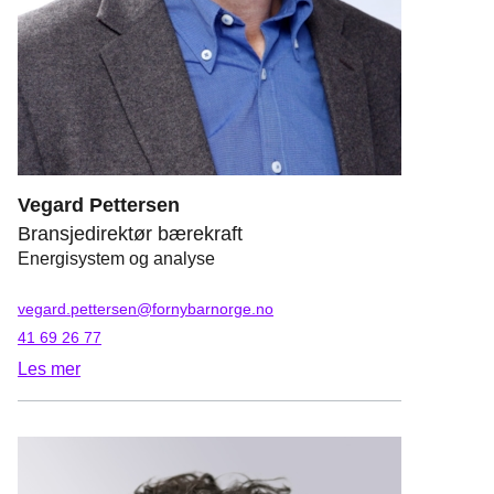
Vegard Pettersen
Bransjedirektør bærekraft
Energisystem og analyse
vegard.pettersen@fornybarnorge.no
41 69 26 77
Les mer