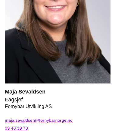
Maja Sevaldsen
Fagsjef
Fornybar Utvikling AS
maja.sevaldsen@fornybarnorge.no
99 48 39 73