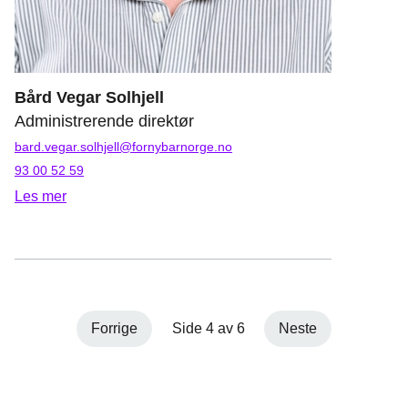
Bård Vegar Solhjell
Administrerende direktør
bard.vegar.solhjell@fornybarnorge.no
93 00 52 59
Les mer
Forrige
Side 4 av 6
Neste