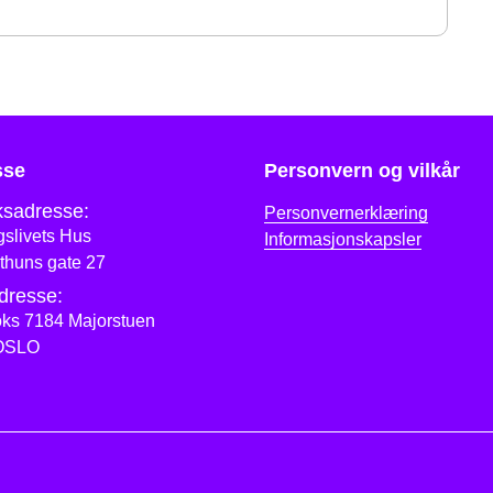
sse
Personvern og vilkår
sadresse:
Personvernerklæring
slivets Hus
Informasjonskapsler
thuns gate 27
dresse:
ks 7184 Majorstuen
OSLO