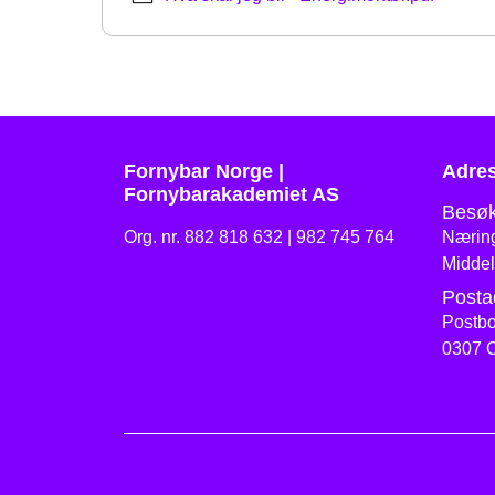
Fornybar Norge |
Adre
Fornybarakademiet AS
Besøk
Org. nr. 882 818 632 | 982 745 764
Næring
Middel
Posta
Postbo
0307 