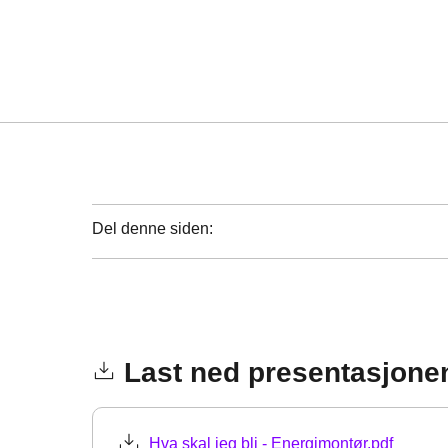
Del denne siden:
Last ned presentasjone
Hva skal jeg bli - Energimontør.pdf