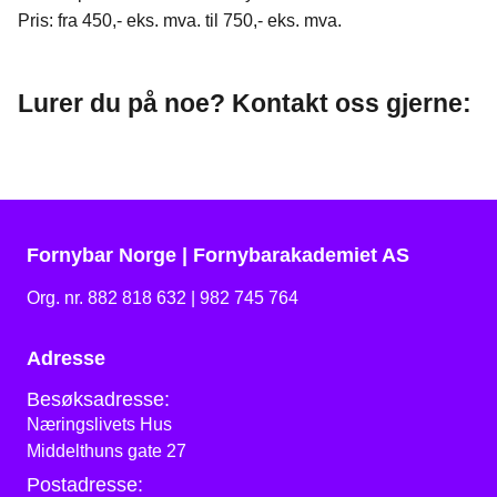
Pris: fra 450,- eks. mva. til 750,- eks. mva.
Lurer du på noe? Kontakt oss gjerne:
Fornybar Norge | Fornybarakademiet AS
Org. nr. 882 818 632 | 982 745 764
Adresse
Besøksadresse:
Næringslivets Hus
Middelthuns gate 27
Postadresse: