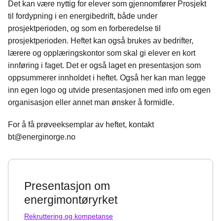
e
k
o
Det kan være nyttig for elever som gjennomfører Prosjekt
b
e
s
til fordypning i en energibedrift, både under
o
d
t
prosjektperioden, og som en forberedelse til
o
I
prosjektperioden. Heftet kan også brukes av bedrifter,
k
n
lærere og opplæringskontor som skal gi elever en kort
innføring i faget. Det er også laget en presentasjon som
oppsummerer innholdet i heftet. Også her kan man legge
inn egen logo og utvide presentasjonen med info om egen
organisasjon eller annet man ønsker å formidle.
For å få prøveeksemplar av heftet, kontakt
bt@energinorge.no
Presentasjon om
energimontøryrket
Rekruttering og kompetanse