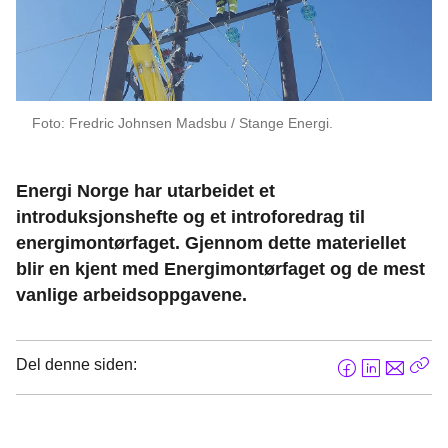
Foto: Fredric Johnsen Madsbu / Stange Energi.
Energi Norge har utarbeidet et
introduksjonshefte og et introforedrag til
energimontørfaget. Gjennom dette materiellet
blir en kjent med Energimontørfaget og de mest
vanlige arbeidsoppgavene.
Del denne siden:
F
L
E
Kop
a
i
-
len
c
n
p