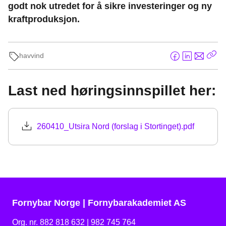
godt nok utredet for å sikre investeringer og ny
kraftproduksjon.
havvind
F
L
E
Kop
a
i
-
len
c
n
p
Last ned høringsinnspillet her:
e
k
o
b
e
s
o
d
t
260410_Utsira Nord (forslag i Stortinget).pdf
o
I
k
n
Fornybar Norge | Fornybarakademiet AS
Org. nr. 882 818 632 | 982 745 764