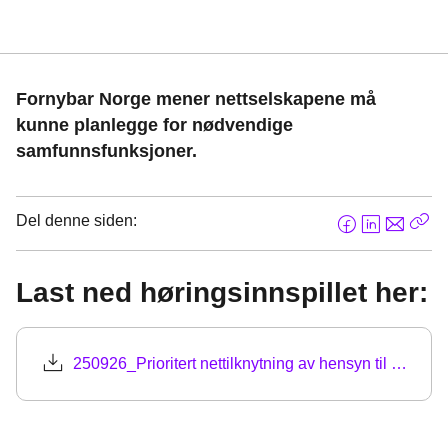
Fornybar Norge mener nettselskapene må
kunne planlegge for nødvendige
samfunnsfunksjoner.
Del denne siden:
F
L
E
Kop
a
i
-
len
c
n
p
Last ned høringsinnspillet her:
e
k
o
b
e
s
o
d
t
250926_Prioritert nettilknytning av hensyn til nasjonale sikkerhetsinteresser.pdf
o
I
k
n