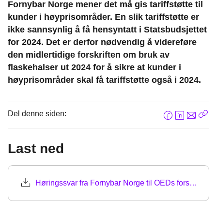
Fornybar Norge mener det må gis tariffstøtte til
kunder i høyprisområder. En slik tariffstøtte er
ikke sannsynlig å få hensyntatt i Statsbudsjettet
for 2024. Det er derfor nødvendig å videreføre
den midlertidige forskriften om bruk av
flaskehalser ut 2024 for å sikre at kunder i
høyprisområder skal få tariffstøtte også i 2024.
Del denne siden:
F
L
E
Kop
a
i
-
len
c
n
p
Last ned
e
k
o
b
e
s
o
d
t
Høringssvar fra Fornybar Norge til OEDs forslag om forlengelse av midlertidig forskrift om bruk av flaskehalsinntekter (1).pdf
o
I
k
n