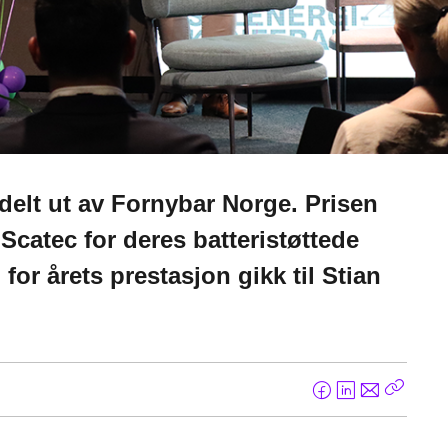
delt ut av Fornybar Norge. Prisen
t Scatec for deres batteristøttede
 for årets prestasjon gikk til Stian
F
L
E
Kopier
a
i
-
lenke
c
n
p