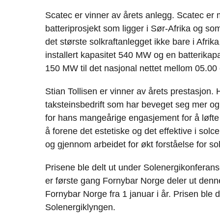
Scatec er vinner av årets anlegg. Scatec er m
batteriprosjekt som ligger i Sør-Afrika og som
det største solkraftanlegget ikke bare i Afri
installert kapasitet 540 MW og en batterika
150 MW til det nasjonal nettet mellom 05.00 
Stian Tollisen er vinner av årets prestasjon
taksteinsbedrift som har beveget seg mer og m
for hans mangeårige engasjement for å løfte
å forene det estetiske og det effektive i solc
og gjennom arbeidet for økt forståelse for so
Prisene ble delt ut under Solenergikonferanse
er første gang Fornybar Norge deler ut denne
Fornybar Norge fra 1 januar i år. Prisen ble de
Solenergiklyngen.