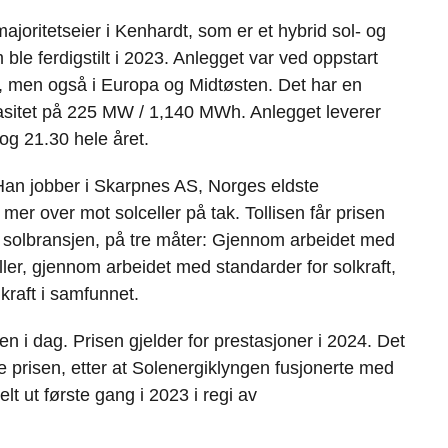
e
k
o
ajoritetseier i Kenhardt, som er et hybrid sol- og
b
e
s
 ble ferdigstilt i 2023. Anlegget var ved oppstart
o
d
t
ka, men også i Europa og Midtøsten. Det har en
o
I
pasitet på 225 MW / 1,140 MWh. Anlegget leverer
k
n
og 21.30 hele året.
. Han jobber i Skarpnes AS, Norges eldste
er over mot solceller på tak. Tollisen får prisen
 solbransjen, på tre måter: Gjennom arbeidet med
eller, gjennom arbeidet med standarder for solkraft,
lkraft i samfunnet.
n i dag. Prisen gjelder for prestasjoner i 2024. Det
 prisen, etter at Solenergiklyngen fusjonerte med
lt ut første gang i 2023 i regi av