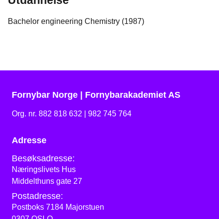
Utdannelse
B
achelor engineering Chemistry (1987)
Fornybar Norge | Fornybarakademiet AS
Org. nr. 882 818 632 | 982 745 764
Adresse
Besøksadresse:
Næringslivets Hus
Middelthuns gate 27
Postadresse:
Postboks 7184 Majorstuen
0307 OSLO