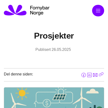
Meny
Prosjekter
Publisert
26.05.2025
Del denne siden:
F
L
E
Kop
a
i
-
len
c
n
p
e
k
o
b
e
s
o
d
t