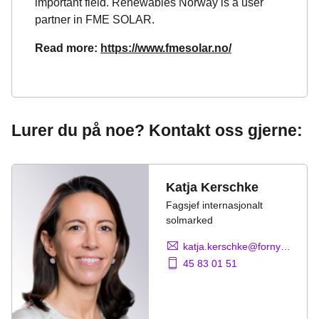
important field. Renewables Norway is a user
partner in FME SOLAR.
Read more:
https://www.fmesolar.no/
Lurer du på noe? Kontakt oss gjerne:
Katja Kerschke
Fagsjef internasjonalt
solmarked
katja.kerschke@fornybarnorge.no
45 83 01 51