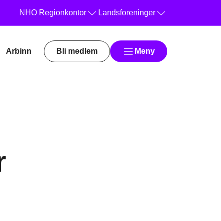
NHO
Regionkontor
Landsforeninger
Arbinn
Bli medlem
Meny
r