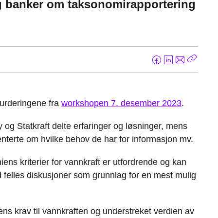
og banker om taksonomirapportering
F
L
E
Kopier
a
i
-
lenke
c
n
p
e
k
o
urderingene fra
workshopen 7. desember 2023
.
b
e
s
o
d
t
 og Statkraft delte erfaringer og løsninger, mens
o
I
erte om hvilke behov de har for informasjon mv.
k
n
ens kriterier for vannkraft er utfordrende og kan
d felles diskusjoner som grunnlag for en mest mulig
ns krav til vannkraften og understreket verdien av