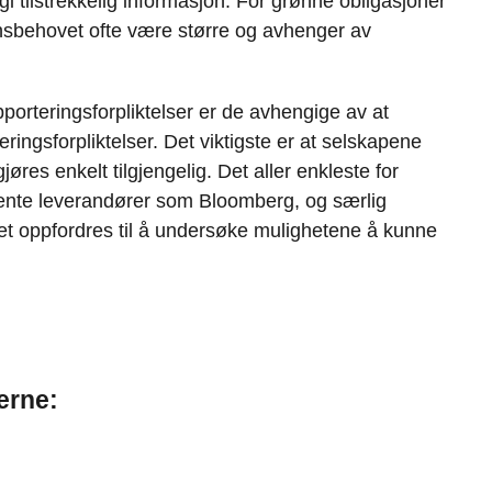
i tilstrekkelig informasjon. For grønne obligasjoner
onsbehovet ofte være større og avhenger av
porteringsforpliktelser er de avhengige av at
ringsforpliktelser. Det viktigste er at selskapene
gjøres enkelt tilgjengelig. Det aller enkleste for
ente leverandører som Bloomberg, og særlig
et oppfordres til å undersøke mulighetene å kunne
erne: