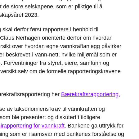
t de store selskapene, som er pliktige til å
gnskapsåret 2023.
kal derfor først rapportere i henhold til
 Claus Nerhagen orienterte derfor om hvordan
rsikt over hvordan egne vannkraftanlegg påvirker
r beskrevet i Vann-nett, hvilke miljømål som er
. Forventninger fra styret, eiere, samfunn og
å oversikt selv om de formelle rapporteringskravene
rekraftsrapportering her
Bærekraftsrapportering.
lse av taksonomiens krav til vannkraften og
om ble presentert og diskutert i tidligere
apportering for vannkraft
. Bankene ga uttrykk for
ærming som er i samsvar med bankenes forståelse og