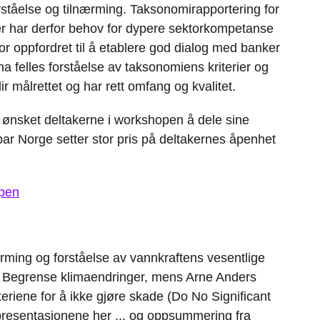
rståelse og tilnærming. Taksonomirapportering for
rer har derfor behov for dypere sektorkompetanse
for oppfordret til å etablere god dialog med banker
 ha felles forståelse av taksonomiens kriterier og
ir målrettet og har rett omfang og kvalitet.
ng ønsket deltakerne i workshopen å dele sine
r Norge setter stor pris på deltakernes åpenhet
open
rming og forståelse av vannkraftens vesentlige
 1, Begrense klimaendringer, mens Arne Anders
teriene for å ikke gjøre skade (Do No Significant
resentasjonene her ... og oppsummering fra