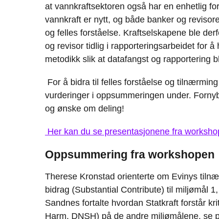
at vannkraftsektoren også har en enhetlig fo
vannkraft er nytt, og både banker og reviso
og felles forståelse. Kraftselskapene ble der
og revisor tidlig i rapporteringsarbeidet for å
metodikk slik at datafangst og rapportering bl
For å bidra til felles forståelse og tilnærmi
vurderinger i oppsummeringen under. Fornyba
og ønske om deling!
Her kan du se presentasjonene fra worksh
Oppsummering fra workshopen
Therese Kronstad orienterte om Evinys tilnæ
bidrag (Substantial Contribute) til miljømål
Sandnes fortalte hvordan Statkraft forstår kri
Harm, DNSH) på de andre miljømålene, se p