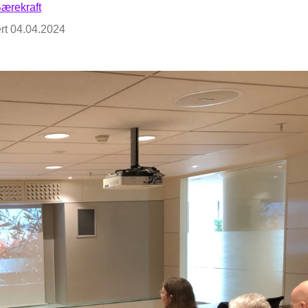
ærekraft
rt
04.04.2024