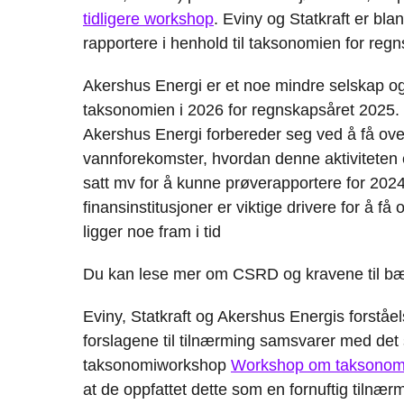
tidligere workshop
. Eviny og Statkraft er blan
rapportere i henhold til taksonomien for re
Akershus Energi er et noe mindre selskap og s
taksonomien i 2026 for regnskapsåret 2025.
Akershus Energi forbereder seg ved å få ove
vannforekomster, hvordan denne aktiviteten e
satt mv for å kunne prøverapportere for 2024
finansinstitusjoner er viktige drivere for å f
ligger noe fram i tid
Du kan lese mer om CSRD og kravene til bæ
Eviny, Statkraft og Akershus Energis forståe
forslagene til tilnærming samsvarer med det s
taksonomiworkshop
Workshop om taksonomir
at de oppfattet dette som en fornuftig tiln