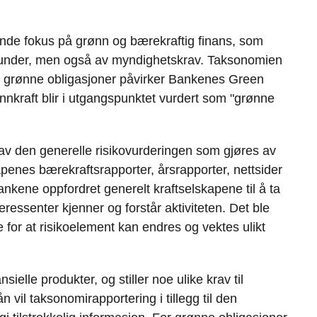
de fokus på grønn og bærekraftig finans, som
g kunder, men også av myndighetskrav. Taksonomien
g grønne obligasjoner påvirker Bankenes Green
kraft blir i utgangspunktet vurdert som "grønne
v den generelle risikovurderingen som gjøres av
apenes bærekraftsrapporter, årsrapporter, nettsider
ankene oppfordret generelt kraftselskapene til å ta
teressenter kjenner og forstår aktiviteten. Det ble
for at risikoelement kan endres og vektes ulikt
ielle produkter, og stiller noe ulike krav til
vil taksonomirapportering i tillegg til den