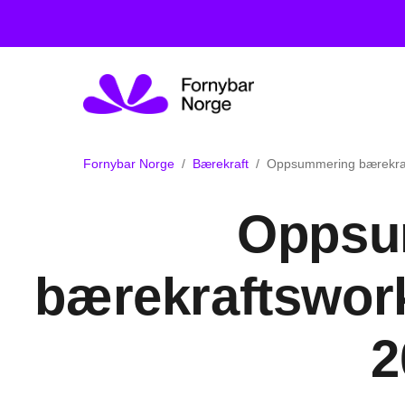
Fornybar Norge
Bærekraft
Oppsummering bærekraf
Oppsu
bærekraftswork
2