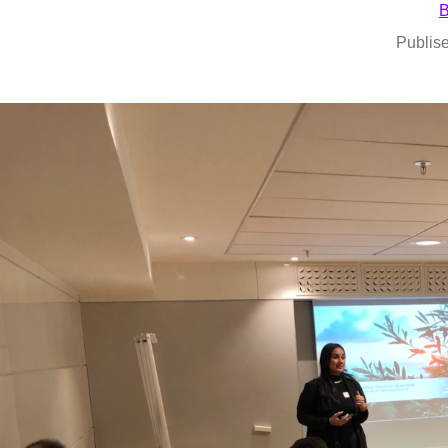
B
Publise