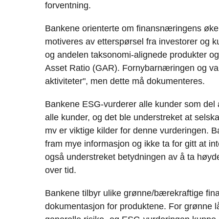
forventning.
Bankene orienterte om finansnæringens øken
motiveres av etterspørsel fra investorer o
og andelen taksonomi-alignede produkter o
Asset Ratio (GAR). Fornybarnæringen og vann
aktiviteter", men dette må dokumenteres.
Bankene ESG-vurderer alle kunder som del a
alle kunder, og det ble understreket at selsk
mv er viktige kilder for denne vurderingen. B
fram mye informasjon og ikke ta for gitt at in
også understreket betydningen av å ta høyde 
over tid.
Bankene tilbyr ulike grønne/bærekraftige finans
dokumentasjon for produktene. For grønne lån 