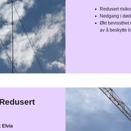
Redusert risiko
Nedgang i døds
Økt bevissthet
av å beskytte lo
 Redusert
Elvia​