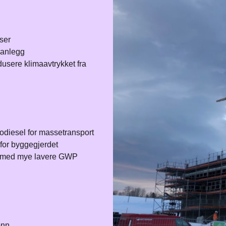
er​
anlegg​
usere klimaavtrykket fra
odiesel for massetransport​
for byggegjerdet​
get med mye lavere GWP
nn​