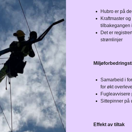
Hubro er på den
Kraftmaster og l
tilbakegangen i
Det er registrer
strømlinjer​
Miljøforbedringsti
Samarbeid i for
for økt overleve
Fugleavvisere 
Sittepinner på
Effekt av tiltak