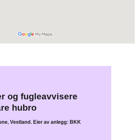
er og fugleavvisere
are hubro
, Vestland​. Eier av anlegg: BKK