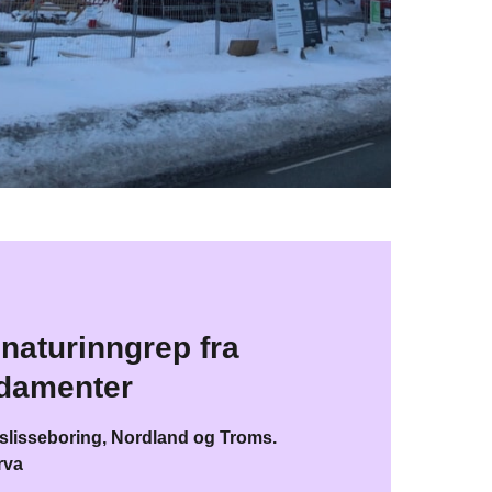
naturinngrep fra
damenter​
lisseboring, Nordland og Troms.
rva