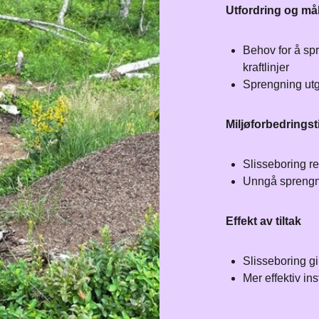
Utfordring og må
Behov for å spr
kraftlinjer
​Sprengning utg
Miljøforbedringsti
Slisseboring rett
Unngå spreng
Effekt av tiltak
Slisseboring gi
Mer effektiv in