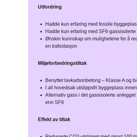
Utfordring
Hadde kun erfaring med fossile byggeplass
Hadde kun erfaring med SF6-gassisolerte 
Ønsker kunnskap om mulighetene for å red
en trafostasjon​​
Miljøforbedringstiltak
Benyttet lavkarbonbetong – Klasse A og bi
I all hovedsak utslippsfri byggeplass innen
Alternativ gass i det gassisolerte anleg
enn SF6​
Effekt av tiltak
Reduserte CO2-utslippet med minst ​100 to