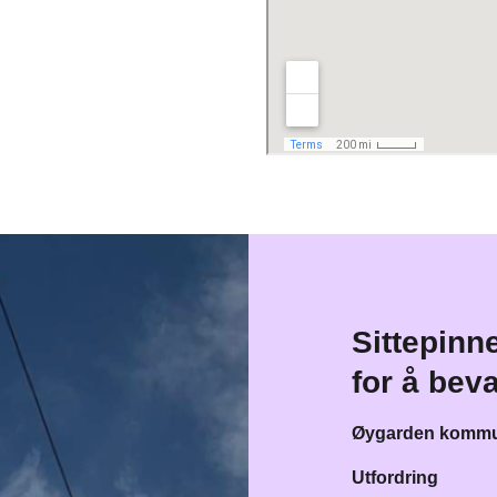
Sittepinn
for å bev
Øygarden kommune
Utfordring