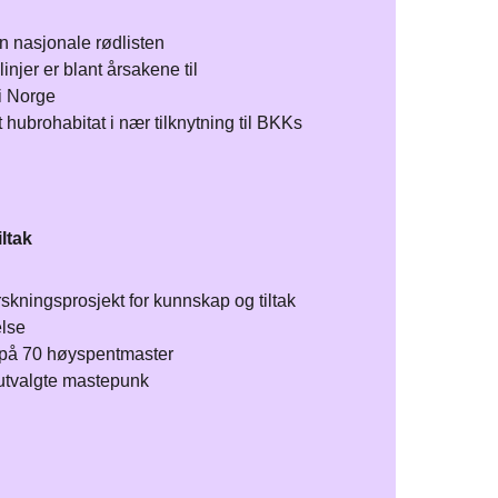
 nasjonale rødlisten​
injer er blant årsakene til
 Norge​
t hubrohabitat i nær tilknytning til BKKs
ltak
skningsprosjekt for kunnskap og tiltak
lse​
på 70 høyspentmaster​
 utvalgte mastepunk