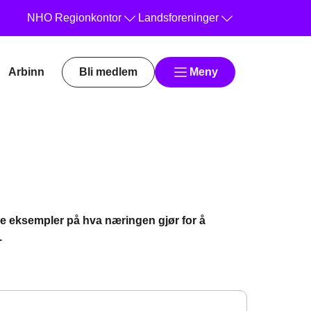
NHO
Regionkontor
Landsforeninger
Arbinn
Bli medlem
Meny
se eksempler på hva næringen gjør for å
.