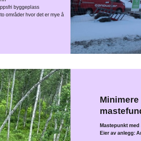
ippsfri byggeplass​
 to områder hvor det er mye å
Minimere 
mastefun
Mastepunkt med s
Eier av anlegg: A