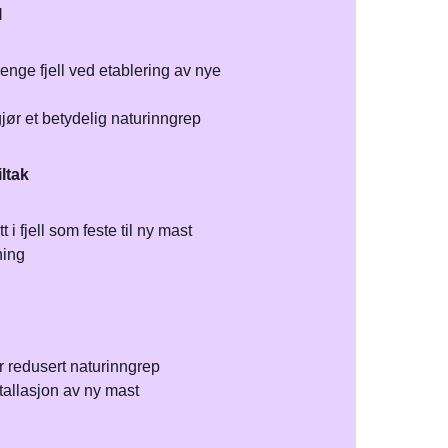
l
enge fjell ved etablering av nye
jør et betydelig naturinngrep
ltak
 i fjell som feste til ny mast​
ning
r redusert naturinngrep
stallasjon av ny mast