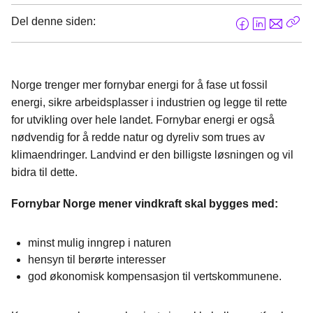
Del denne siden:
F
L
E
Kop
a
i
-
len
c
n
p
e
k
o
Norge trenger mer fornybar energi for å fase ut fossil
b
e
s
energi, sikre arbeidsplasser i industrien og legge til rette
o
d
t
for utvikling over hele landet. Fornybar energi er også
o
I
nødvendig for å redde natur og dyreliv som trues av
k
n
klimaendringer. Landvind er den billigste løsningen og vil
bidra til dette.
Fornybar Norge mener vindkraft skal bygges med:
minst mulig inngrep i naturen
hensyn til berørte interesser
god økonomisk kompensasjon til vertskommunene.