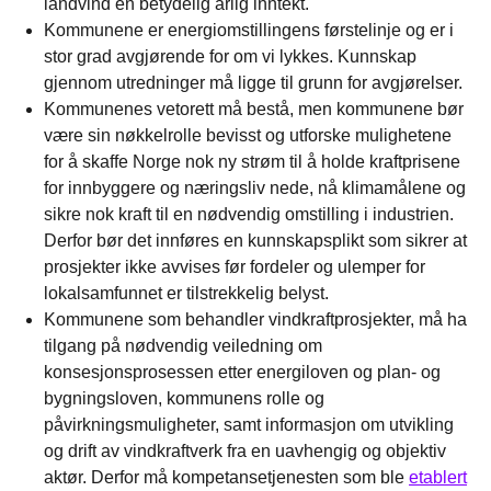
landvind en betydelig årlig inntekt.
Kommunene er energiomstillingens førstelinje og er i
stor grad avgjørende for om vi lykkes. Kunnskap
gjennom utredninger må ligge til grunn for avgjørelser.
Kommunenes vetorett må bestå, men kommunene bør
være sin nøkkelrolle bevisst og utforske mulighetene
for å skaffe Norge nok ny strøm til å holde kraftprisene
for innbyggere og næringsliv nede, nå klimamålene og
sikre nok kraft til en nødvendig omstilling i industrien.
Derfor bør det innføres en kunnskapsplikt som sikrer at
prosjekter ikke avvises før fordeler og ulemper for
lokalsamfunnet er tilstrekkelig belyst.
Kommunene som behandler vindkraftprosjekter, må ha
tilgang på nødvendig veiledning om
konsesjonsprosessen etter energiloven og plan- og
bygningsloven, kommunens rolle og
påvirkningsmuligheter, samt informasjon om utvikling
og drift av vindkraftverk fra en uavhengig og objektiv
aktør. Derfor må kompetansetjenesten som ble
etablert