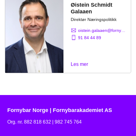
Øistein Schmidt
Galaaen
Direktør Næringspolitikk
oistein.galaaen@fornybarnorge.no
91 84 44 89
Les mer
Fornybar Norge | Fornybarakademiet AS
Org. nr. 882 818 632 | 982 745 764