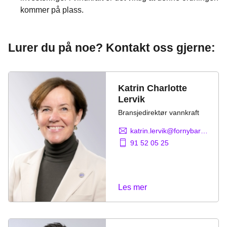
kommer på plass.
Lurer du på noe? Kontakt oss gjerne:
Katrin Charlotte
Lervik
Bransjedirektør vannkraft
katrin.lervik@fornybarnorge.no
91 52 05 25
Les mer