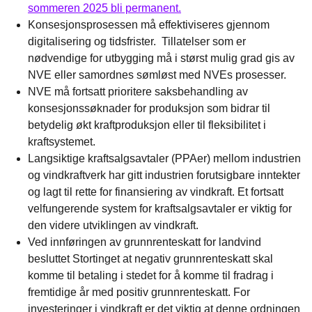
sommeren 2025 bli permanent.
Konsesjonsprosessen må effektiviseres gjennom
digitalisering og tidsfrister. Tillatelser som er
nødvendige for utbygging må i størst mulig grad gis av
NVE eller samordnes sømløst med NVEs prosesser.
NVE må fortsatt prioritere saksbehandling av
konsesjonssøknader for produksjon som bidrar til
betydelig økt kraftproduksjon eller til fleksibilitet i
kraftsystemet.
Langsiktige kraftsalgsavtaler (PPAer) mellom industrien
og vindkraftverk har gitt industrien forutsigbare inntekter
og lagt til rette for finansiering av vindkraft. Et fortsatt
velfungerende system for kraftsalgsavtaler er viktig for
den videre utviklingen av vindkraft.
Ved innføringen av grunnrenteskatt for landvind
besluttet Stortinget at negativ grunnrenteskatt skal
komme til betaling i stedet for å komme til fradrag i
fremtidige år med positiv grunnrenteskatt. For
investeringer i vindkraft er det viktig at denne ordningen