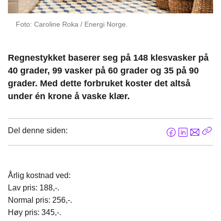
Foto: Caroline Roka / Energi Norge.
Regnestykket baserer seg på 148 klesvasker på
40 grader, 99 vasker på 60 grader og 35 på 90
grader. Med dette forbruket koster det altså
under én krone å vaske klær.
Del denne siden:
F
L
E
Kop
a
i
-
len
c
n
p
e
k
o
Årlig kostnad ved:
b
e
s
Lav pris: 188,-.
o
d
t
Normal pris: 256,-.
o
I
Høy pris: 345,-.
k
n