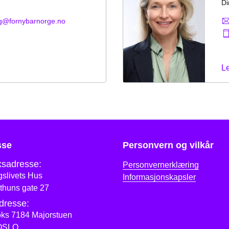
Di
erg@fornybarnorge.no
L
sse
Personvern og vilkår
sadresse:
Personvernerklæring
slivets Hus
Informasjonskapsler
thuns gate 27
dresse:
ks 7184 Majorstuen
OSLO