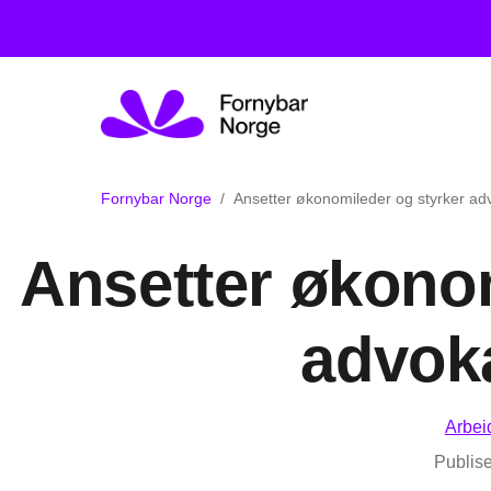
Fornybar Norge
Ansetter økonomileder og styrker a
Ansetter økonom
advok
Arbei
Publise