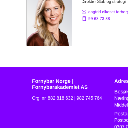
Direktør Stab og strategi
dagfrid.eikeset.forb
99 63 73 38
Fornybar Norge |
Adre
Fornybarakademiet AS
Besøk
Org. nr. 882 818 632 | 982 745 764
Næring
Middel
Posta
Postbo
0307 