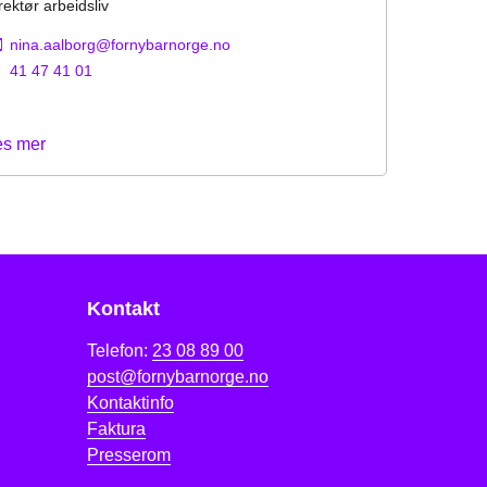
rektør arbeidsliv
nina.aalborg@fornybarnorge.no
41 47 41 01
es mer
Kontakt
Telefon:
23 08 89 00
post@fornybarnorge.no
Kontaktinfo
Faktura
Presserom