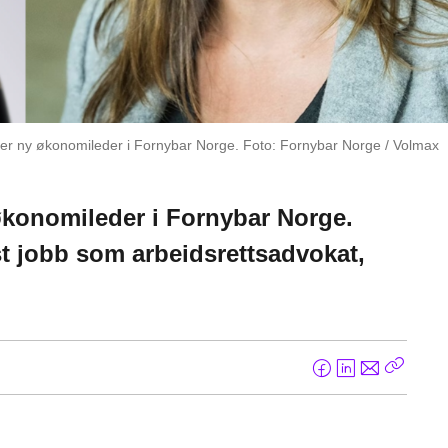
 er ny økonomileder i Fornybar Norge. Foto: Fornybar Norge / Volmax
økonomileder i Fornybar Norge.
st jobb som arbeidsrettsadvokat,
F
L
E
Kopier
a
i
-
lenke
c
n
p