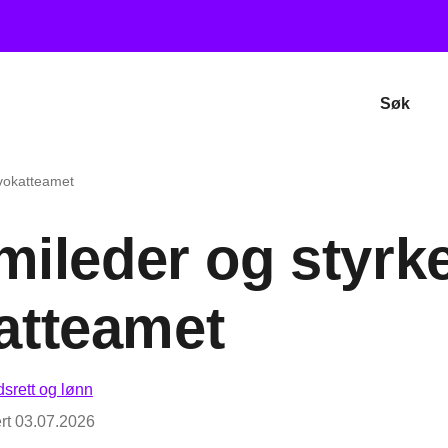
Søk
dvokatteamet
ileder og styrk
atteamet
dsrett og lønn
rt
03.07.2026