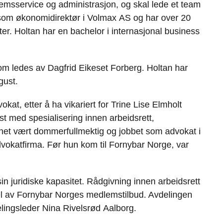
e
k
o
emsservice og administrasjon, og skal lede et team
b
e
s
som økonomidirektør i Volmax AS og har over 20
o
d
t
ter. Holtan har en bachelor i internasjonal business
o
I
k
n
 som ledes av Dagfrid Eikeset Forberg. Holtan har
gust.
kat, etter å ha vikariert for Trine Lise Elmholt
st med spesialisering innen arbeidsrett,
nnet vært dommerfullmektig og jobbet som advokat i
okatfirma. Før hun kom til Fornybar Norge, va
r
n juridiske kapasitet. Rådgivning innen arbeidsrett
 del av Fornybar Norges medlemstilbud. Avdelingen
delingsleder Nina Rivelsrød Aalborg.