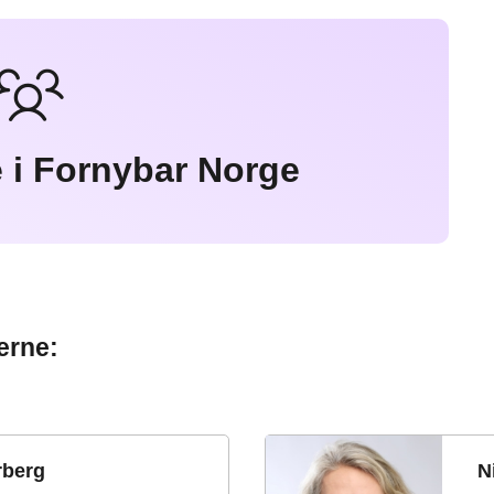
e i Fornybar Norge
erne:
rberg
N