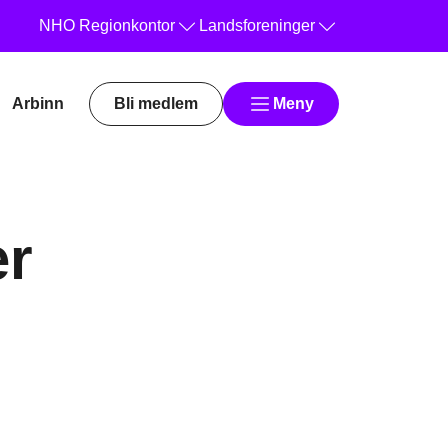
NHO
Regionkontor
Landsforeninger
Arbinn
Bli medlem
Meny
er