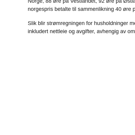
Norge, 88 øre på Vestlandet, 92 øre på Øst
norgespris betalte til sammenlikning 40 øre p
Slik blir strømregningen for husholdninger m
inkludert nettleie og avgifter, avhengig av om