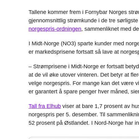
Tallene kommer frem i Fornybar Norges strø
gjennomsnittlig strømkunde i de tre sørligs
norgespris-ordningen
, sammenliknet med de
I Midt-Norge (NO3) sparte kunder med norges
er markedsprisene fortsatt så lave at norgesp
– Strømprisene i Midt-Norge er fortsatt bety
at de vil øke utover vinteren. Det betyr at f
velge norgespris. For mange kan det være vi
er garantert å spare penger hver måned, sier
Tall fra Elhub
viser at bare 1,7 prosent av hus
norgespris per 5. desember. Til sammenlikni
52 prosent på Østlandet. I Nord-Norge har ing