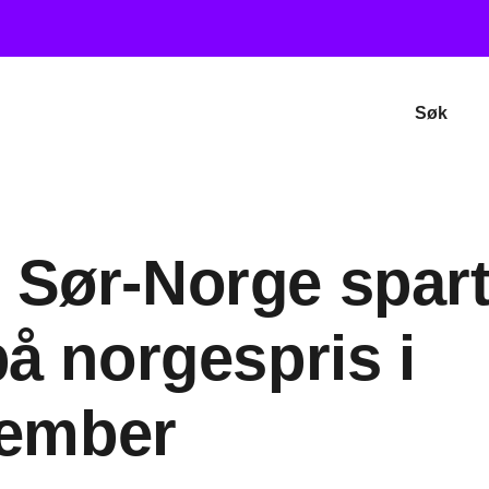
Søk
 Sør-Norge spar
å norgespris i
ember