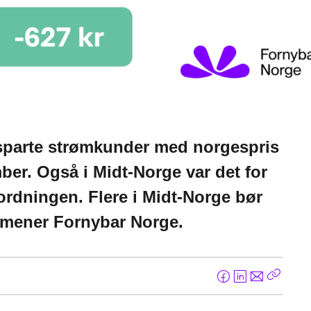
 sparte strømkunder med norgespris
mber. Også i Midt-Norge var det for
ordningen. Flere i Midt-Norge bør
, mener Fornybar Norge.
F
L
E
Kopier
a
i
-
lenke