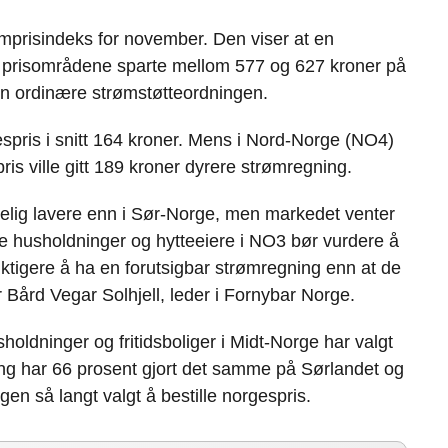
c
n
p
e
k
o
mprisindeks for november. Den viser at en
b
e
s
te prisområdene sparte mellom 577 og 627 kroner på
o
d
t
n ordinære strømstøtteordningen.
o
I
k
n
pris i snitt 164 kroner. Mens i Nord-Norge (NO4)
ris ville gitt 189 kroner dyrere strømregning.
delig lavere enn i Sør-Norge, men markedet venter
lere husholdninger og hytteeiere i NO3 bør vurdere å
ktigere å ha en forutsigbar strømregning enn at de
 Bård Vegar Solhjell, leder i Fornybar Norge.
holdninger og fritidsboliger i Midt-Norge har valgt
ng har 66 prosent gjort det samme på Sørlandet og
en så langt valgt å bestille norgespris.