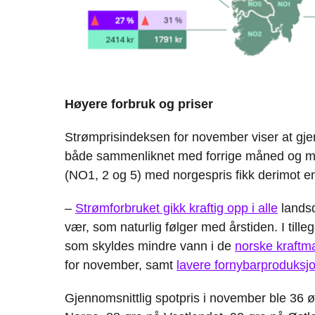
Høyere forbruk og priser
Strømprisindeksen for november viser at gje
både sammenliknet med forrige måned og me
(NO1, 2 og 5) med norgespris fikk derimot en
–
Strømforbruket gikk kraftig opp i alle
landsd
vær, som naturlig følger med årstiden. I till
som skyldes mindre vann i de
norske
kraftm
for november, samt
lavere fornybarproduksj
Gjennomsnittlig spotpris i november ble 36 ø