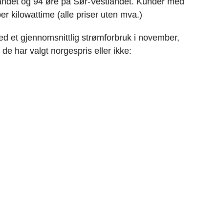
landet og 94 øre på Sør-Vestlandet. Kunder med
er kilowattime (alle priser uten mva.)
ed et gjennomsnittlig strømforbruk i november,
 de har valgt norgespris eller ikke: