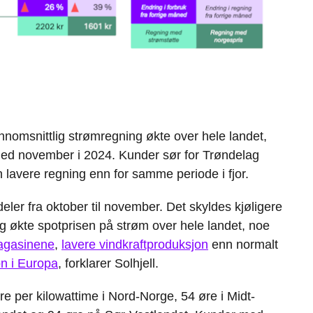
nnomsnittlig strømregning økte over hele landet,
d november i 2024. Kunder sør for Trøndelag
 lavere regning enn for samme periode i fjor.
eler fra oktober til november. Det skyldes kjøligere
egg økte spotprisen på strøm over hele landet, noe
agasinene
,
lavere vindkraftproduksjon
enn normalt
on i Europa
, forklarer Solhjell.
re per kilowattime i Nord-Norge, 54 øre i Midt-