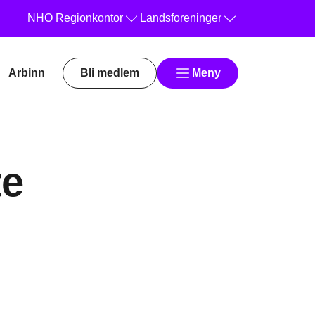
NHO
Regionkontor
Landsforeninger
Arbinn
Bli medlem
Meny
te