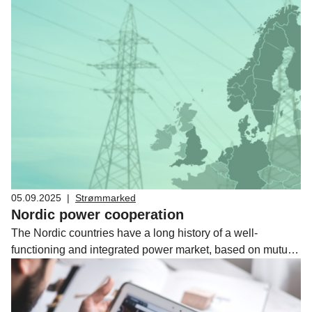
Norgespris hadde vært innført allerede, ville regningene til
husholdninger i Sørvest-Norge med et gjennomsnittlig
strømforbruk vært rundt 220 kroner lavere, viser Fornybar
Norges strømprisindeks.
05.09.2025
|
Strømmarked
Nordic power cooperation
The Nordic countries have a long history of a well-
functioning and integrated power market, based on mutual
trust and cooperation, as well as efficient use of Nordic
power resources. With high political ambitions on
electrification, green industry and decarbonization of the