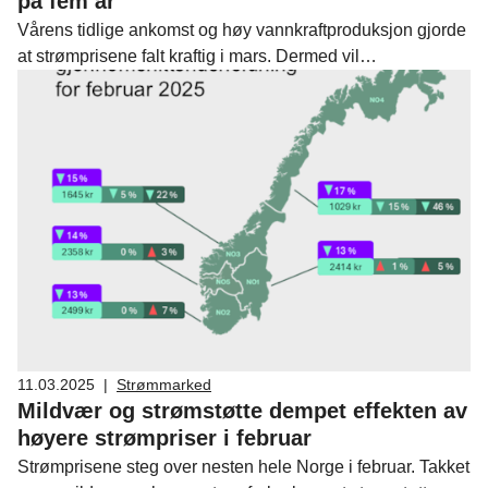
på fem år
Vårens tidlige ankomst og høy vannkraftproduksjon gjorde
at strømprisene falt kraftig i mars. Dermed vil
strømregningene for husholdninger over nesten hele
Norge bli de laveste for en mars-måned siden 2020, viser
Fornybar Norges strømprisindeks.
11.03.2025
|
Strømmarked
Mildvær og strømstøtte dempet effekten av
høyere strømpriser i februar
Strømprisene steg over nesten hele Norge i februar. Takket