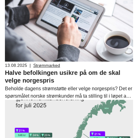
European power sector, both the Nordic and the European
power system are changing. We are expecting
increasingly volatile prices that vary with weather
conditions. How can we prepare for these changes by
building on the good foundation of Nordic cooperation?
13.08.2025
|
Strømmarked
Halve befolkingen usikre på om de skal
velge norgespris
Beholde dagens strømstøtte eller velge norgespris? Det er
spørsmålet norske strømkunder må ta stilling til i løpet av
høsten, og som kan få store konsekvenser for lommeboka.