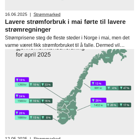
16.06.2025
|
Strømmarked
Lavere strømforbruk i mai førte til lavere
strømregninger
Strømprisene steg de fleste steder i Norge i mai, men det
varme været fikk strømforbruket til å falle. Dermed vil
husholdninger over hele Norge få lavere strømregninger
for mai enn de fikk for april, viser Fornybar Norges
strømprisindeks.
12.05.2025
|
Strømmarked