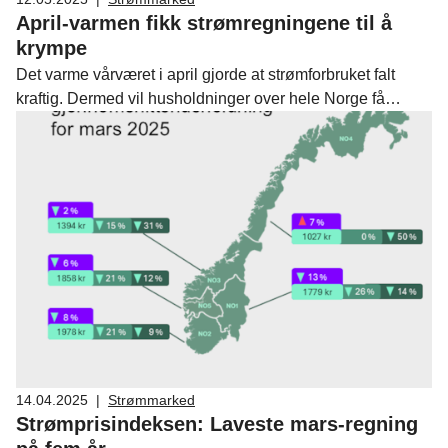
April-varmen fikk strømregningene til å
krympe
Det varme vårværet i april gjorde at strømforbruket falt
kraftig. Dermed vil husholdninger over hele Norge få
betydelig lavere strømregninger for april enn for mars, viser
Fornybar Norges strømprisindeks.
14.04.2025
|
Strømmarked
Strømprisindeksen: Laveste mars-regning