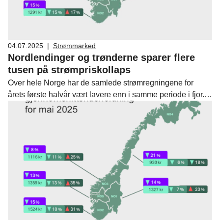
04.07.2025
|
Strømmarked
Nordlendinger og trønderne sparer flere
tusen på strømpriskollaps
Over hele Norge har de samlede strømregningene for
årets første halvår vært lavere enn i samme periode i fjor.
Nedgangen er størst i Nord- og Midt-Norge, der
husholdningene har spart flere tusen kroner på lavere
strømpriser, viser Fornybar Norges strømprisindeks.