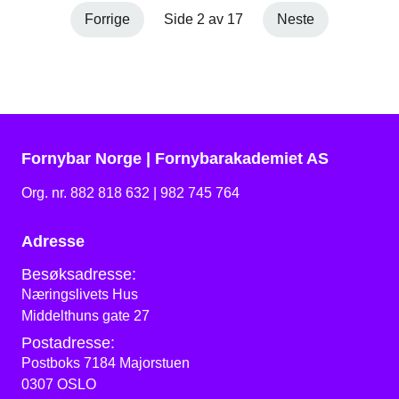
at strømforbruket også har falt, viser Fornybar Norges
Forrige
Side 2 av 17
Neste
strømprisindeks.
Fornybar Norge | Fornybarakademiet AS
Org. nr. 882 818 632 | 982 745 764
Adresse
Besøksadresse:
Næringslivets Hus
Middelthuns gate 27
Postadresse:
Postboks 7184 Majorstuen
0307 OSLO