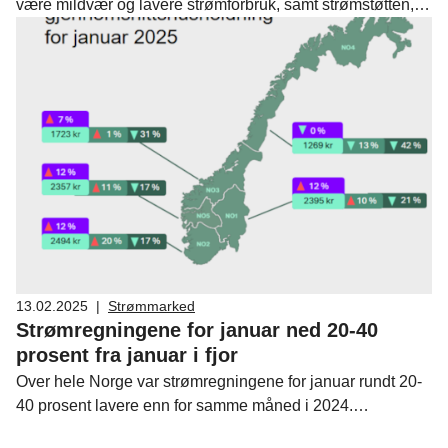
være mildvær og lavere strømforbruk, samt strømstøtten,
kommer husholdningene ikke til å merke de høyere
prisene på strømregningen, viser Fornybar Norges
strømprisindeks.
13.02.2025
|
Strømmarked
Strømregningene for januar ned 20-40
prosent fra januar i fjor
Over hele Norge var strømregningene for januar rundt 20-
40 prosent lavere enn for samme måned i 2024.
Nedgangen skyldes en kraftig nedgang i strømprisene, og