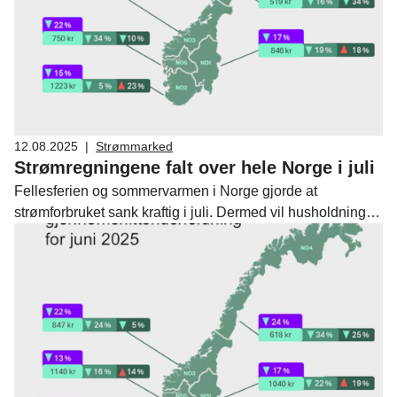
12.08.2025
|
Strømmarked
Strømregningene falt over hele Norge i juli
Fellesferien og sommervarmen i Norge gjorde at
strømforbruket sank kraftig i juli. Dermed vil husholdninger
over hele Norge få lavere strømregninger enn de fikk for
måneden før, viser Fornybar Norges strømprisindeks.