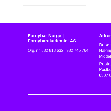
Fornybar Norge |
Adre
Fornybarakademiet AS
Besøk
Org. nr. 882 818 632 | 982 745 764
Næring
Middel
Posta
Postbo
0307 