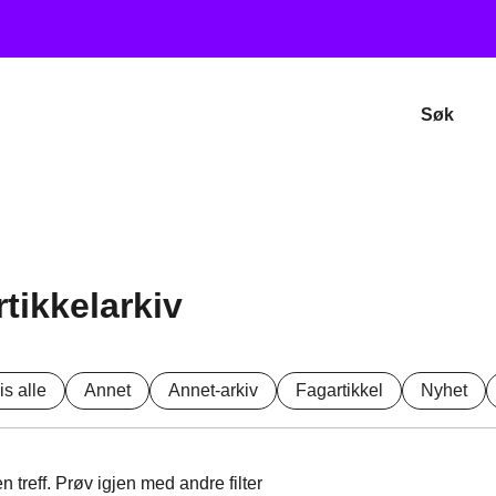
Søk
rtikkelarkiv
is alle
Annet
Annet-arkiv
Fagartikkel
Nyhet
n treff. Prøv igjen med andre filter