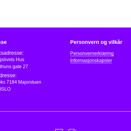
sse
Personvern og vilkår
sadresse:
Personvernerklæring
slivets Hus
Informasjonskapsler
thuns gate 27
dresse:
ks 7184 Majorstuen
OSLO