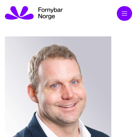
Meny
S
i
n
d
r
e
Ø
s
t
b
y
S
t
u
b