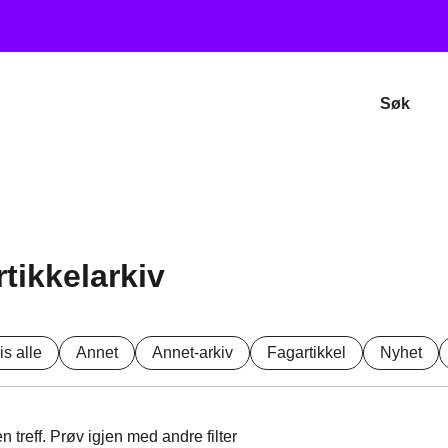
Søk
rtikkelarkiv
is alle
Annet
Annet-arkiv
Fagartikkel
Nyhet
n treff. Prøv igjen med andre filter