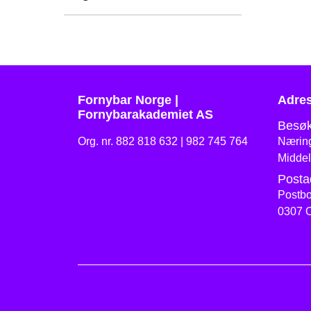
Fornybar Norge |
Adre
Fornybarakademiet AS
Besøk
Org. nr. 882 818 632 | 982 745 764
Næring
Middel
Posta
Postbo
0307 