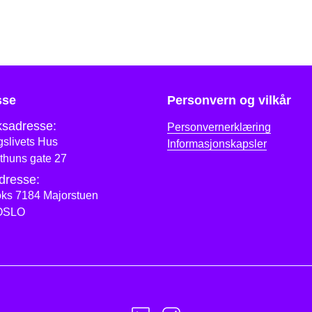
sse
Personvern og vilkår
sadresse:
Personvernerklæring
slivets Hus
Informasjonskapsler
thuns gate 27
dresse:
ks 7184 Majorstuen
OSLO