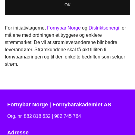
For initiativtagerne,
Fornybar Norge
og
Distriktsenergi
, er
målene med ordningen et tryggere og enklere
strømmarket. De vil at strømleverandørene blir bedre
leverandører. Strømkundene skal få økt tilliten til
fornybarnæringen og til den enkelte bedriften som selger
strøm.
Fornybar Norge | Fornybarakademiet AS
Org. nr. 882 818 632 | 982 745 764
Adresse