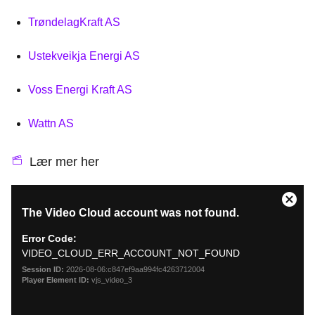
TrøndelagKraft AS
Ustekveikja Energi AS
Voss Energi Kraft AS
Wattn AS
Lær mer her