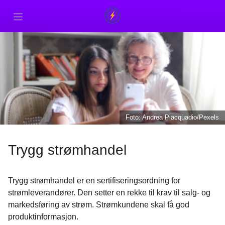
Forside
For strømkunder
For strømleverandører
Foto: Andrea Piacquadio/Pexels
Kontakt
Trygg strømhandel
Trygg strømhandel er en sertifiseringsordning for
strømleverandører. Den setter en rekke til krav til salg- og
markedsføring av strøm. Strømkundene skal få god
produktinformasjon.