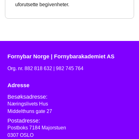
uforutsette begivenheter.
Fornybar Norge | Fornybarakademiet AS
Org. nr. 882 818 632 | 982 745 764
Adresse
Besøksadresse:
Næringslivets Hus
Middelthuns gate 27
Postadresse:
Postboks 7184 Majorstuen
0307 OSLO