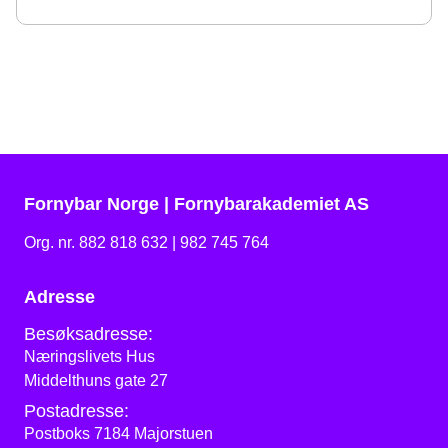
Fornybar Norge | Fornybarakademiet AS
Org. nr. 882 818 632 | 982 745 764
Adresse
Besøksadresse:
Næringslivets Hus
Middelthuns gate 27
Postadresse:
Postboks 7184 Majorstuen